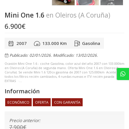
Mini One 1.6
en Oleiros (A Coruña)
6.900€
2007
133.000 Km
Gasolina
Publicado: 02/01/2026.
Modificado: 13/02/2026.
Ocasión Mini One 1.6 - coche Gasolina, color azul del año 2007 con 133.000km
en Oleiros (A Coruña) de segunda mano. Oferta Mini One 1.6 en Oleiros (A
Coruña). Se vende Mini 1.6 120cv gasolina de 2007 con 125.000km Aceite y
todos los filtros recién cambiados, 4 ruedas nuevas e ITV recién pasada
EXTRAS ·...
Información
ECONÓMICO
OFERTA
CON GARANTÍA
Precio anterior:
7.900€