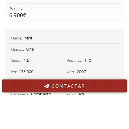
Precio:
6.900€
Mini
Marca:
One
Modelo:
1.6
120
Motor:
Potencia:
133.000
2007
km:
Año:
Junio
Gasolina
Mes:
Combustible:
CONTACTAR
Compacto
Azul
Carroceria:
Color:
Contacta ahora
Manual
(6)
Trasera
Cambio:
Tracción:
2/3
4
Puertas:
Plazas:
Etiqueta medioambiental: