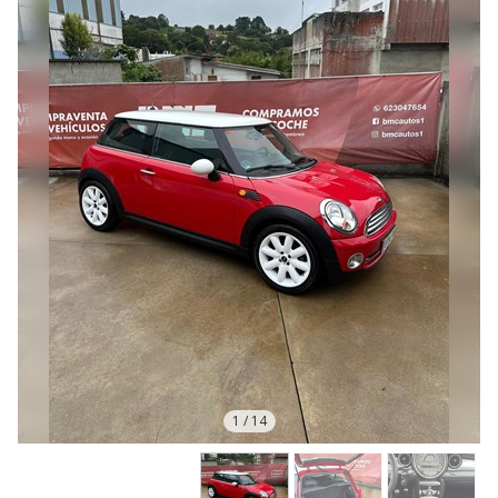
1
/
14